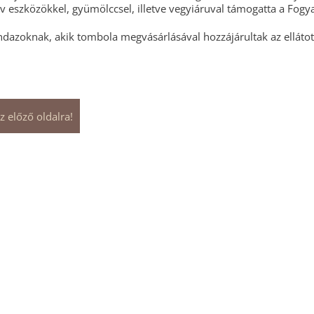
ív eszközökkel, gyümölccsel, illetve vegyiáruval támogatta a Fog
dazoknak, akik tombola megvásárlásával hozzájárultak az ellátott
z előző oldalra!