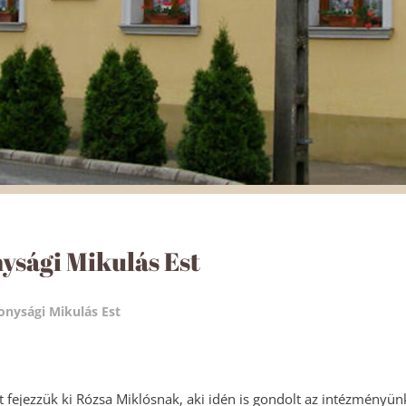
ysági Mikulás Est
onysági Mikulás Est
 fejezzük ki Rózsa Miklósnak, aki idén is gondolt az intézményün