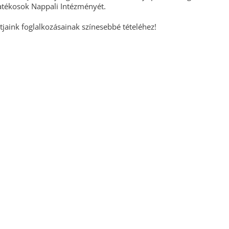
yatékosok Nappali Intézményét.
jaink foglalkozásainak színesebbé tételéhez!