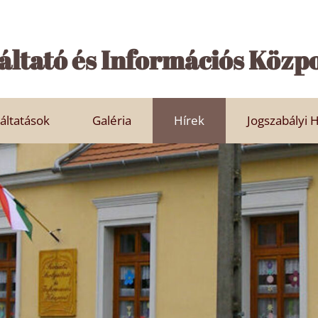
áltató és Információs Közp
áltatások
Galéria
Hírek
Jogszabályi 