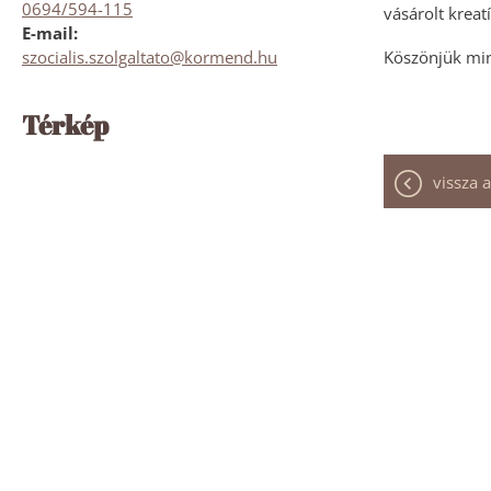
0694/594-115
vásárolt kreat
E-mail:
szocialis.szolgaltato@kormend.hu
Köszönjük min
Térkép
vissza a